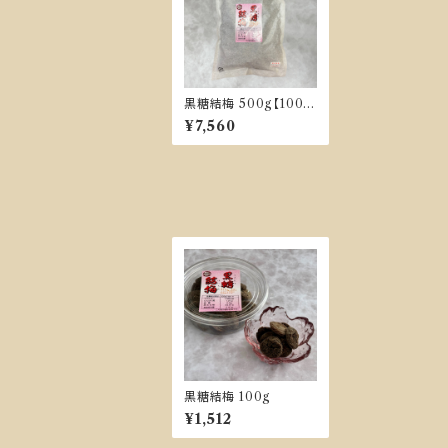
黒糖結梅 500g【100g
おまけ付き】
¥7,560
黒糖結梅 100g
¥1,512