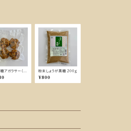
糖アガラサー（４
粉末しょうが黒糖 200g
）【冷凍発送】
80
¥800