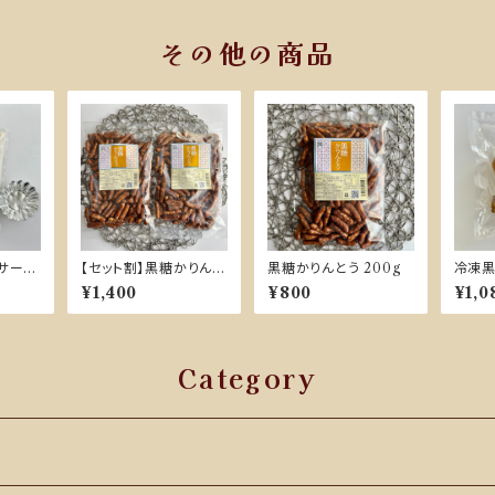
その他の商品
ラサーミ
【セット割】黒糖かりんと
黒糖かりんとう 200g
冷凍黒
2袋（約
う 200g×2袋
個入り
¥1,400
¥800
¥1,0
カップ
Category