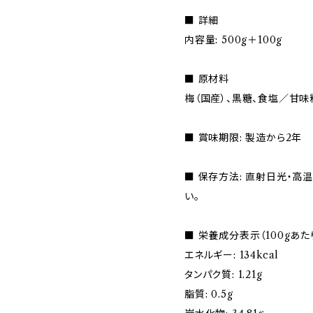
■ 詳細
内容量: 500g＋100g
■ 原材料
梅（国産）、黒糖、食塩／甘味
■ 賞味期限: 製造から2年
■ 保存方法: 直射日光・高
い。
■ 栄養成分表示（100gあた
エネルギー: 134kcal
タンパク質: 1.21g
脂質: 0.5g